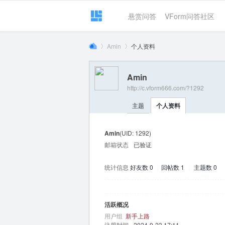
悬赏问答
VForm问答社区
Amin
个人资料
Amin
http://c.vform666.com/?1292
VF
›
›
主题
个人资料
Amin
(UID: 1292)
邮箱状态
已验证
统计信息
好友数 0
|
回帖数 1
|
主题数 0
or
活跃概况
用户组
新手上路
注册时间
2024-9-23 17:11