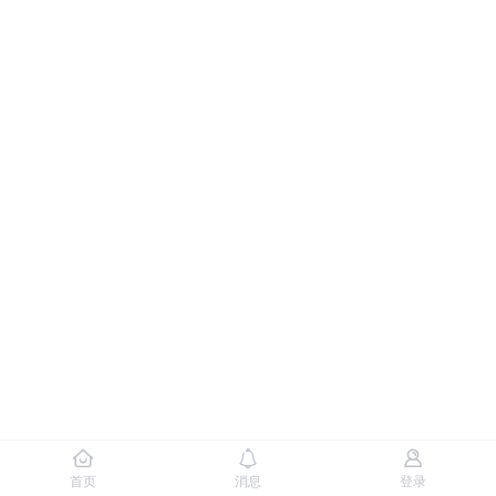
首页
消息
登录