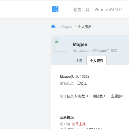
悬赏问答
VForm问答社区
Magee
个人资料
Magee
http://c.vform666.com/?1623
VF
›
›
主题
个人资料
Magee
(UID: 1623)
邮箱状态
已验证
统计信息
好友数 0
|
回帖数 1
|
主题数 0
or
活跃概况
用户组
新手上路
注册时间
2025-9-29 11:44